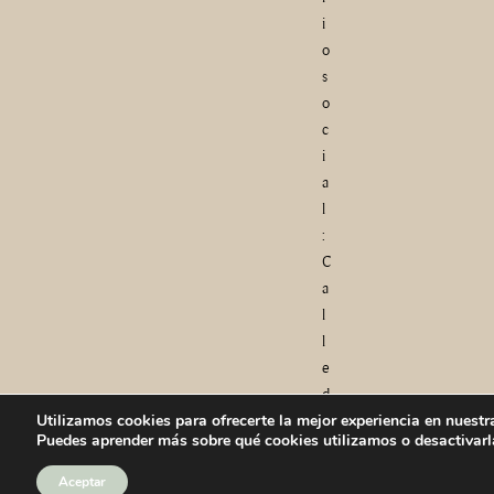
i
o
s
o
c
i
a
l
:
C
a
l
l
e
d
Utilizamos cookies para ofrecerte la mejor experiencia en nuestr
e
Puedes aprender más sobre qué cookies utilizamos o desactivarl
l
a
Aceptar